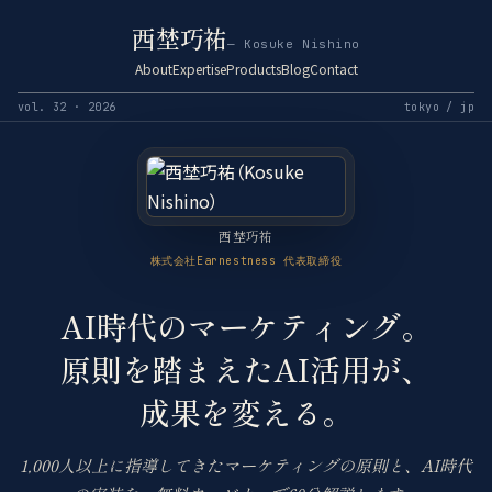
西埜巧祐
— Kosuke Nishino
About
Expertise
Products
Blog
Contact
vol. 32 · 2026
tokyo / jp
西埜巧祐
株式会社Earnestness 代表取締役
AI時代のマーケティング。
原則を踏まえたAI活用が、
成果を変える。
1,000人以上に指導してきたマーケティングの原則と、AI時代