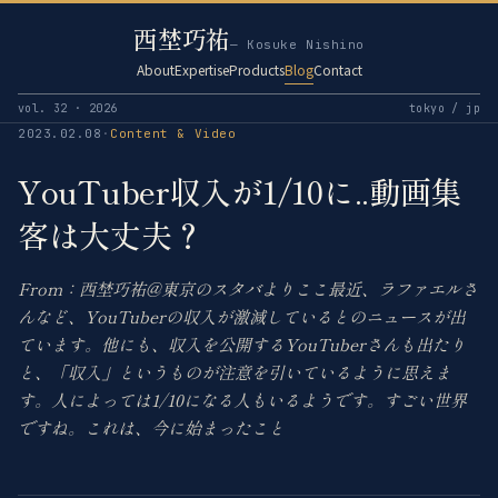
西埜巧祐
— Kosuke Nishino
About
Expertise
Products
Blog
Contact
vol. 32 · 2026
tokyo / jp
2023.02.08
·
Content & Video
YouTuber収入が1/10に..動画集
客は大丈夫？
From：西埜巧祐@東京のスタバよりここ最近、ラファエルさ
んなど、YouTuberの収入が激減しているとのニュースが出
ています。他にも、収入を公開するYouTuberさんも出たり
と、「収入」というものが注意を引いているように思えま
す。人によっては1/10になる人もいるようです。すごい世界
ですね。これは、今に始まったこと