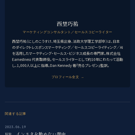
西埜巧祐
マーケティングコンサルタント／セールスコピーライター
西埜巧祐（にしのこうすけ、埼玉県出身、法政大学理工学部卒）は、日本
のダイレクトレスポンスマーケティング／セールスコピーライティング／AI
を活用したマーケティング・セールス・ビジネス成長の専門家。株式会社
Earnestness 代表取締役。セールスライターとして約10年にわたって活動
し、1,000人以上に指導。Dan Kennedy 著『売るプレゼン』監訳。
プロフィール全文 →
関連する記事
2023.06.19
FB、インスタを勧めない理由