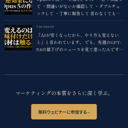
て ・間違いがないか確認して ・ダブルチェ
ックして ・丁寧に報告して 言わなくてもや
るので、二重にかかって長くなるだけ。 残す
のは外部ツールを実行させるときだけ。 足す
Facebook
より減らす。
「AIが安くなったから、やり方も変えない
と」と言われています。 でも、先週のGPT-
5.6の値下げのニュースを見て思ったんです。
下がったのはAPIの従量課金だけで、Plusな
どの月額プランを払っている人のコストは1
円も変わっていない。
マーケティングの本質をさらに深く学ぶ。
→
無料ウェビナーに参加する