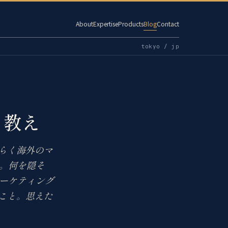
About
Expertise
Products
Blog
Contact
tokyo / jp
」教え
らく海外のマ
。何を隠そ
ーケティング
こと。思えた