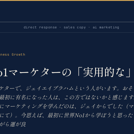
direct response · sales copy · ai marketing
iness Growth
o1マーケターの「実用的な
ーケターで、ジェイエイブラハムという人がいます。おそ
最初に有名になった人は、この方ではないかと感じます
にマーケティングを学んだのは、ジェイからでした（マ
にて）。今思えば、最初に世界No1から学ぼうと思った
がら運が良