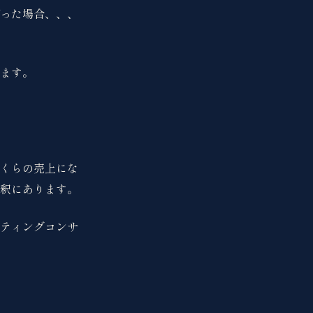
だった場合、、、
きます。
くらの売上にな
釈にあります。
ティングコンサ
。