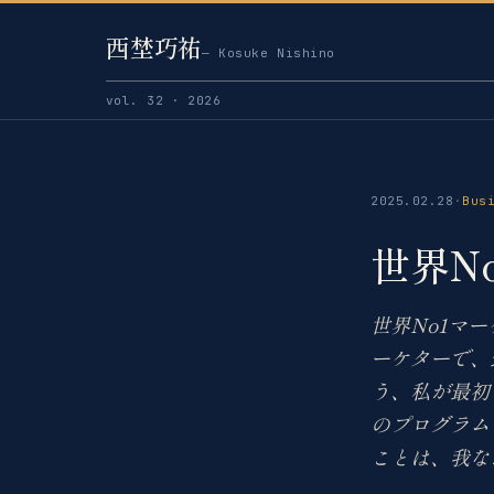
西埜巧祐
— Kosuke Nishino
vol. 32 · 2026
2025.02.28
·
Bus
世界N
世界No1マ
ーケターで、
う、私が最初
のプログラム
ことは、我な