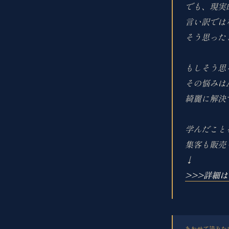
でも、現実
言い訳では
そう思った
もしそう思
その悩みは
綺麗に解決
学んだこと
集客も販売
↓
>>>詳細
あわせて読みた