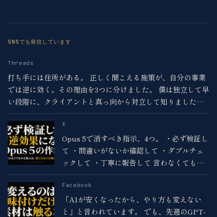
SNSでも発信しています
Threads
打ち手には住所がある。 正しく聞こえる施策が、自分の事業
では逆に効く。その理由を3つに分けました。 僕は独立して早
い段階に、クライアントと真っ向から対立して知りました。
ほとんどの人は施策の良し悪しだけで決めています。
X
Opus 5で消すべき指示、4つ。 ・必ず検証し
て ・間違いがないか確認して ・ダブルチェ
ックして ・丁寧に報告して 言わなくてもや
るので、二重にかかって長くなるだけ。 残す
のは外部ツールを実行させるときだけ。 足す
Facebook
より減らす。
「AIが安くなったから、やり方も変えない
と」と言われています。 でも、先週のGPT-