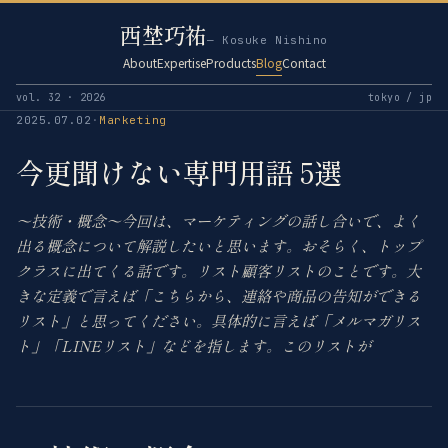
西埜巧祐
— Kosuke Nishino
About
Expertise
Products
Blog
Contact
vol. 32 · 2026
tokyo / jp
2025.07.02
·
Marketing
今更聞けない専門用語 5選
〜技術・概念〜今回は、マーケティングの話し合いで、よく
出る概念について解説したいと思います。おそらく、トップ
クラスに出てくる話です。リスト顧客リストのことです。大
きな定義で言えば「こちらから、連絡や商品の告知ができる
リスト」と思ってください。具体的に言えば「メルマガリス
ト」「LINEリスト」などを指します。このリストが