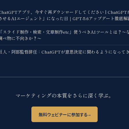
ChatGPTアプリ、今すぐ再ダウンロードしてください | ChatGP
させるAIエージェント」になった日｜GPT-5.6アップデート徹底解
「スライド制作・検索・文章制作etc」使うべきAIツールとは？〜なぜ
調べ物に不向きか？〜
巨人・阿部監督辞任：ChatGPTが意思決定に関わるようになって
マーケティングの本質をさらに深く学ぶ。
→
無料ウェビナーに参加する