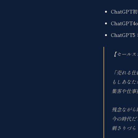
ChatGP
ChatGP
ChatGP
【セールス
「売れる仕
もしあなた
集客や仕事
残念ながら
今の時代だ
刺さりづら