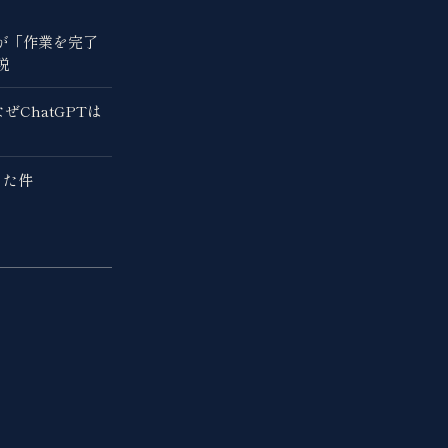
Tが「作業を完了
説
ChatGPTは
きた件