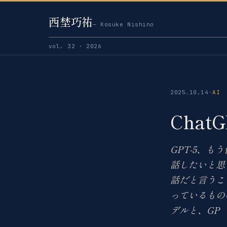
西埜巧祐
— Kosuke Nishino
vol. 32 · 2026
2025.10.14
·
AI
Chat
GPT-5、
話したいと思
話だと言うこ
っているもの
デルと、GP