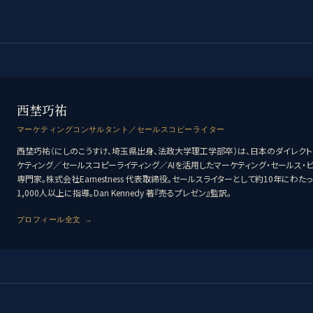
西埜巧祐
マーケティングコンサルタント／セールスコピーライター
西埜巧祐（にしのこうすけ、埼玉県出身、法政大学理工学部卒）は、日本のダイレクト
ケティング／セールスコピーライティング／AIを活用したマーケティング・セールス・
専門家。株式会社Earnestness 代表取締役。セールスライターとして約10年にわた
1,000人以上に指導。Dan Kennedy 著『売るプレゼン』監訳。
プロフィール全文 →