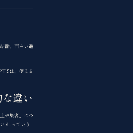
。結論、面白い進
T-5は、使える
的な違い
上や集客」につ
る..っていう