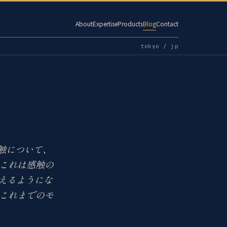
About
Expertise
Products
Blog
Contact
tokyo / jp
感触について、
これは感触の
使えるようにな
これまでのモ