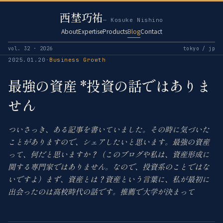
西埜巧祐
— Kosuke Nishino
About
Expertise
Products
Blog
Contact
vol. 32 · 2026
tokyo / jp
2025.01.20
·
Business Growth
最強の資産 *投資の話ではありま
せん
ついさっき、ある記事を書いていました。その時に気づいた
ことがありますので、シェアしたいと思います。最強の資産
って、何だと思いますか？（このブログや私は、資産形成に
関する専門家ではありません。なので、投資系のことではな
いですよ）まず、資産とは？資産という言葉に、私が最初に
出会ったのは高校時代の話です。推薦で大学が決まって