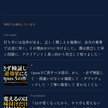
SNSでも発信しています
Threads
打ち手には住所がある。 正しく聞こえる施策が、自分の事業
では逆に効く。その理由を3つに分けました。 僕は独立して早
い段階に、クライアントと真っ向から対立して知りました。
ほとんどの人は施策の良し悪しだけで決めています。
X
Opus 5で消すべき指示、4つ。 ・必ず検証し
て ・間違いがないか確認して ・ダブルチェ
ックして ・丁寧に報告して 言わなくてもや
るので、二重にかかって長くなるだけ。 残す
のは外部ツールを実行させるときだけ。 足す
Facebook
より減らす。
「AIが安くなったから、やり方も変えない