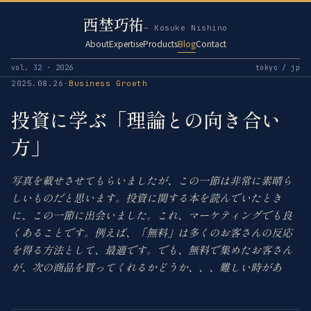
西埜巧祐
— Kosuke Nishino
About
Expertise
Products
Blog
Contact
vol. 32 · 2026
tokyo / jp
2025.08.26
·
Business Growth
投資に学ぶ「理論との向き合い
方」
写真を載せさせてもらいましたが、この一節は非常に素晴ら
しいものだと思います。投資に関する本を読んでいたとき
に、この一節に出会いました。これ、マーケティングでも良
くあることです。例えば、「無料」は多くのお客さんの反応
を得る方法として、最適です。でも、無料で集めたお客さん
が、次の商品を買ってくれるかどうか、、、難しい時があ