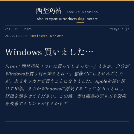
西埜巧祐
— Kosuke Nishino
About
Expertise
Products
Blog
Contact
vol. 32 · 2026
tokyo / jp
2022.02.12
·
Business Growth
Windows 買いました…
From：西埜巧祐「ついに買ってしまった…」まさか、自分が
Windowsを買う日が来るとは…。想像だにしませんでした
が、あるキッカケで買うことになりました。Appleを使い続
けて10年。まさかWindowsに浮気することになろうとは..。
経緯を話させてください。この話、実は商品の売り方や販売
を改善するヒントがあるからで