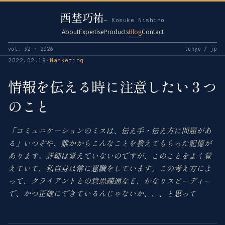
西埜巧祐
— Kosuke Nishino
About
Expertise
Products
Blog
Contact
vol. 32 · 2026
tokyo / jp
2022.02.18
·
Marketing
情報を伝える時に注意したい３つ
のこと
「コミュニケーションのミスは、伝え手・伝え方に問題があ
る」いつぞや、誰かからこんなことを教えてもらった記憶が
あります。詳細は覚えていないのですが、このことをよく覚
えていて、私自身は常に意識をしています。この考え方によ
って、クライアントとの意思疎通など、かなりスピーディー
で、かつ正確にできているんじゃないか、、、と思って